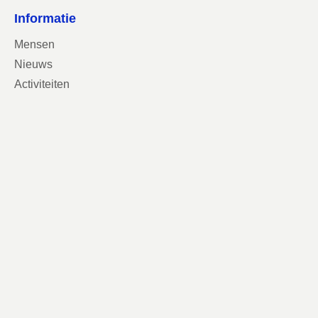
Informatie
Mensen
Nieuws
Activiteiten
Contact
Contactgegevens
VVD Breda
Stadserf 1
4811 XS Breda
info@vvdbreda.nl
Volg ons