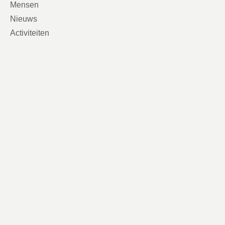
Mensen
Nieuws
Activiteiten
Contact
Contactgegevens
VVD Breda
Stadserf 1
4811 XS Breda
info@vvdbreda.nl
Volg ons
2026 © Copyright VVD Breda
Verkiezingsprogramma
Disclaimer
Privacy & cookies