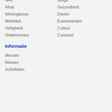
NAC
Jeugd
Afval
Gezondheid
Woningbouw
Dieren
Mobiliteit
Evenementen
Veiligheid
Cultuur
Ondernemers
Carnaval
Informatie
Mensen
Nieuws
Activiteiten
Contact
Contactgegevens
VVD Breda
Stadserf 1
4811 XS Breda