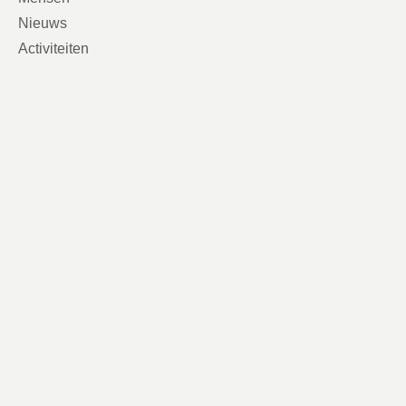
Nieuws
Activiteiten
Contact
Contactgegevens
VVD Breda
Stadserf 1
4811 XS Breda
info@vvdbreda.nl
Volg ons
2026 © Copyright VVD Breda
Verkiezingsprogramma
Disclaimer
Privacy & cookies